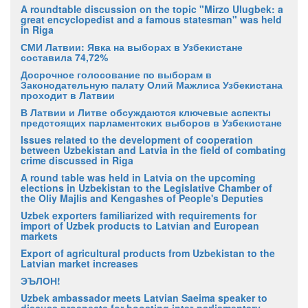
A roundtable discussion on the topic "Mirzo Ulugbek: a
great encyclopedist and a famous statesman" was held
in Riga
СМИ Латвии: Явка на выборах в Узбекистане
составила 74,72%
Досрочное голосование по выборам в
Законодательную палату Олий Мажлиса Узбекистана
проходит в Латвии
В Латвии и Литве обсуждаются ключевые аспекты
предстоящих парламентских выборов в Узбекистане
Issues related to the development of cooperation
between Uzbekistan and Latvia in the field of combating
crime discussed in Riga
A round table was held in Latvia on the upcoming
elections in Uzbekistan to the Legislative Chamber of
the Oliy Majlis and Kengashes of People's Deputies
Uzbek exporters familiarized with requirements for
import of Uzbek products to Latvian and European
markets
Export of agricultural products from Uzbekistan to the
Latvian market increases
ЭЪЛОН!
Uzbek ambassador meets Latvian Saeima speaker to