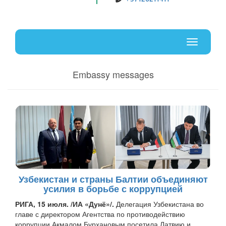
Uz
En
Toggle
navigati
Embassy messages
Узбекистан и страны Балтии объединяют
усилия в борьбе с коррупцией
РИГА, 15 июля. /ИА «Дунё»/.
Делегация Узбекистана во
главе с директором Агентства по противодействию
коррупции Акмалом Бурхановым посетила Латвию и