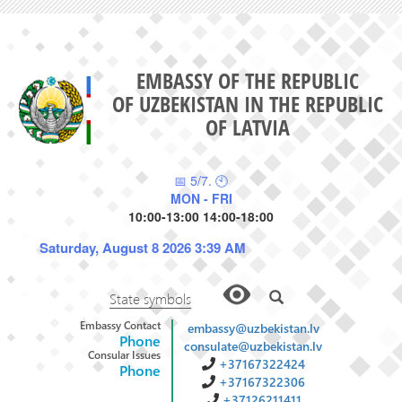
EMBASSY OF THE REPUBLIC
OF UZBEKISTAN IN THE REPUBLIC
OF LATVIA
📅 5/7. 🕙
MON - FRI
10:00-13:00 14:00-18:00
Saturday, August 8 2026 3:40 AM
State symbols
Embassy Contact
embassy@uzbekistan.lv
Phone
consulate@uzbekistan.lv
Consular Issues
+37167322424
Phone
+37167322306
+37126211411