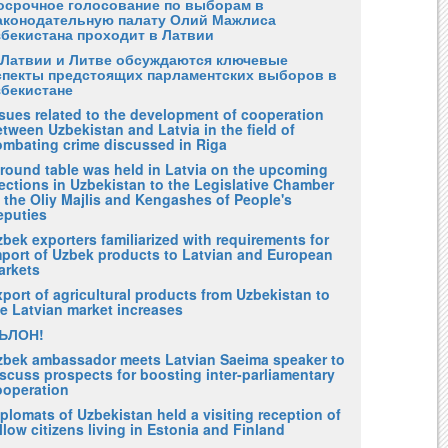
осрочное голосование по выборам в
аконодательную палату Олий Мажлиса
збекистана проходит в Латвии
 Латвии и Литве обсуждаются ключевые
спекты предстоящих парламентских выборов в
збекистане
ssues related to the development of cooperation
tween Uzbekistan and Latvia in the field of
ombating crime discussed in Riga
 round table was held in Latvia on the upcoming
ections in Uzbekistan to the Legislative Chamber
 the Oliy Majlis and Kengashes of People's
eputies
bek exporters familiarized with requirements for
mport of Uzbek products to Latvian and European
arkets
port of agricultural products from Uzbekistan to
he Latvian market increases
ЪЛОН!
zbek ambassador meets Latvian Saeima speaker to
scuss prospects for boosting inter-parliamentary
ooperation
plomats of Uzbekistan held a visiting reception of
llow citizens living in Estonia and Finland