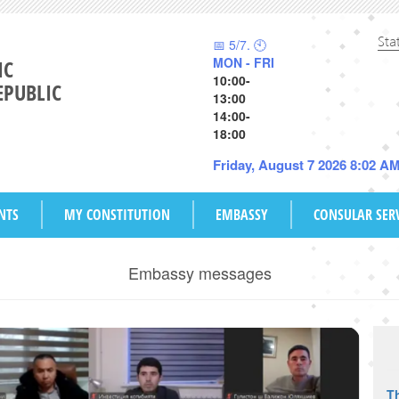
Sta
📅 5/7. 🕙
MON - FRI
IC
10:00-
EPUBLIC
13:00
14:00-
18:00
Friday, August 7 2026 8:02 A
NTS
MY CONSTITUTION
EMBASSY
CONSULAR SER
Embassy messages
Th