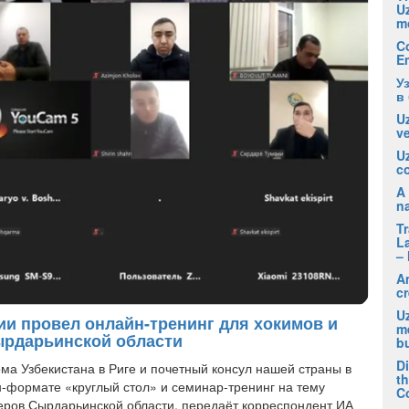
U
m
C
E
У
в
Uz
ve
U
co
A 
na
T
La
– 
A
cr
Uz
ии провел онлайн-тренинг для хокимов и
m
ырдарьинской области
b
D
ма Узбекистана в Риге и почетный консул нашей страны в
t
-формате «круглый стол» и семинар-тренинг на тему
C
теров Сырдарьинской области, передаёт корреспондент ИА