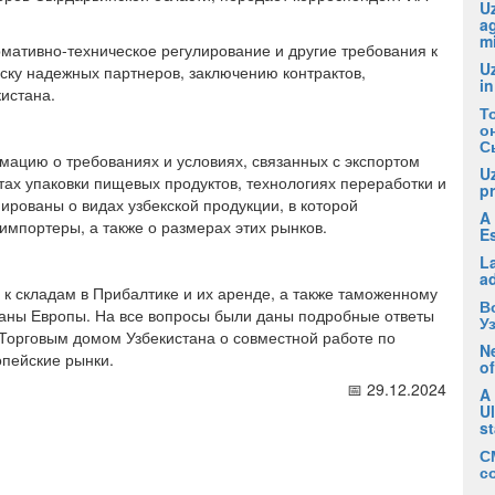
Uz
ag
m
ативно-техническое регулирование и другие требования к
U
иску надежных партнеров, заключению контрактов,
in
истана.
Т
о
С
мацию о требованиях и условиях, связанных с экспортом
U
тах упаковки пищевых продуктов, технологиях переработки и
pr
рованы о видах узбекской продукции, в которой
A 
импортеры, а также о размерах этих рынков.
E
La
a
к складам в Прибалтике и их аренде, а также таможенному
В
аны Европы. На все вопросы были даны подробные ответы
У
 Торговым домом Узбекистана о совместной работе по
Ne
пейские рынки.
of
📅 29.12.2024
A
U
s
С
с