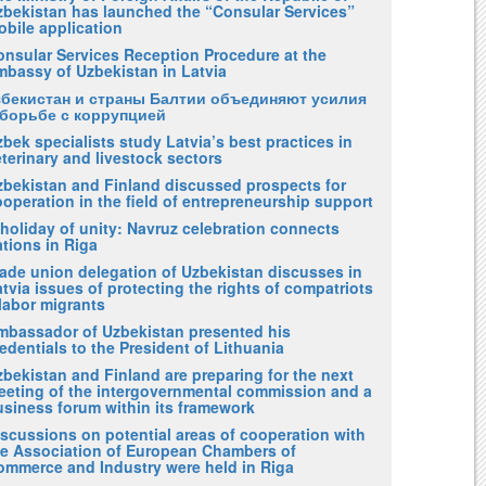
zbekistan has launched the “Consular Services”
obile application
onsular Services Reception Procedure at the
mbassy of Uzbekistan in Latvia
збекистан и страны Балтии объединяют усилия
 борьбе с коррупцией
bek specialists study Latvia’s best practices in
terinary and livestock sectors
zbekistan and Finland discussed prospects for
operation in the field of entrepreneurship support
holiday of unity: Navruz celebration connects
tions in Riga
rade union delegation of Uzbekistan discusses in
tvia issues of protecting the rights of compatriots
labor migrants
mbassador of Uzbekistan presented his
edentials to the President of Lithuania
bekistan and Finland are preparing for the next
eeting of the intergovernmental commission and a
usiness forum within its framework
iscussions on potential areas of cooperation with
he Association of European Chambers of
ommerce and Industry were held in Riga