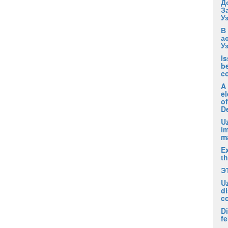
Д
З
У
В
а
У
I
be
c
A
el
of
D
Uz
i
m
Ex
t
Э
U
di
c
Di
fe