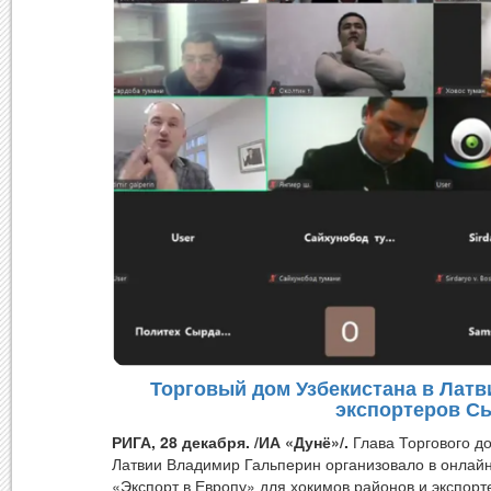
Торговый дом Узбекистана в Латв
экспортеров С
РИГА, 28 декабря. /ИА «Дунё»/.
Глава Торгового до
Латвии Владимир Гальперин организовало в онлайн
«Экспорт в Европу» для хокимов районов и экспор