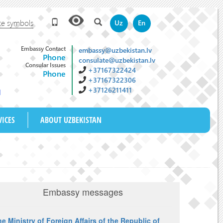
te symbols
Uz
En
Embassy Contact
embassy@uzbekistan.lv
Phone
consulate@uzbekistan.lv
Consular Issues
+37167322424
Phone
+37167322306
+37126211411
M
VICES
ABOUT UZBEKISTAN
Embassy messages
e Ministry of Foreign Affairs of the Republic of