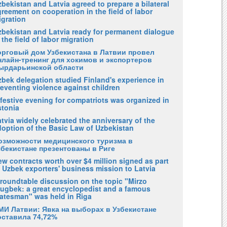
bekistan and Latvia agreed to prepare a bilateral
reement on cooperation in the field of labor
igration
zbekistan and Latvia ready for permanent dialogue
 the field of labor migration
орговый дом Узбекистана в Латвии провел
нлайн-тренинг для хокимов и экспортеров
ырдарьинской области
zbek delegation studied Finland's experience in
eventing violence against children
festive evening for compatriots was organized in
stonia
tvia widely celebrated the anniversary of the
doption of the Basic Law of Uzbekistan
озможности медицинского туризма в
збекистане презентованы в Риге
w contracts worth over $4 million signed as part
 Uzbek exporters' business mission to Latvia
 roundtable discussion on the topic "Mirzo
lugbek: a great encyclopedist and a famous
tatesman" was held in Riga
МИ Латвии: Явка на выборах в Узбекистане
оставила 74,72%