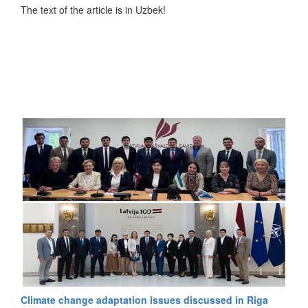
The text of the article is in Uzbek!
По итогам встречи был подписан Меморандум о
взаимопонимании между Агентством по противодействию
коррупции Узбекистана и Службой специальных
расследований Литвы, создающий основу для
дальнейшего развития сотрудничества в борьбе с
коррупцией.
Подписание Меморандума стало важным шагом к
укреплению международного сотрудничества Узбекистана
в сфере противодействия коррупции. Ожидается, что
реализация положений Меморандума будет
способствовать обмену опытом, внедрению передовых
практик и, как следствие, повышению эффективности
антикоррупционных мер и улучшению позиций
Узбекистана в международных рейтингах.
Climate change adaptation issues discussed in Riga