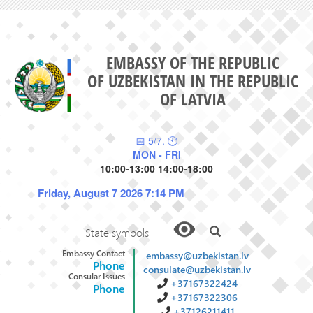
EMBASSY OF THE REPUBLIC
OF UZBEKISTAN IN THE REPUBLIC
OF LATVIA
📅 5/7. 🕙
MON - FRI
10:00-13:00 14:00-18:00
Friday, August 7 2026 7:14 PM
State symbols
Embassy Contact
embassy@uzbekistan.lv
Phone
consulate@uzbekistan.lv
Consular Issues
+37167322424
Phone
+37167322306
+37126211411