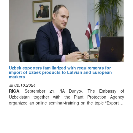
meeting with the management of KRS Logistics to discuss
the working conditions of our citizens.
Uzbek exporters familiarized with requirements for
import of Uzbek products to Latvian and European
markets
📅 02.10.2024
RIGA
, September 21. /IA Dunyo/. The Embassy of
Uzbekistan together with the Plant Protection Agency
organized an online seminar-training on the topic “Export to
Europe” with the participation of the head of the Uzbek Trade
House in Latvia, Honorary Consul Vladimir Galperin, Dunyo
news agency's correspondent reports.
The event was devoted to disclosure of peculiarities of