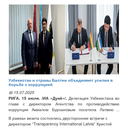
normative and technical regulation and other specific
requirements for export of locally produced products to
Latvian and European markets.
Latvian expert provided detailed information on requirements
and conditions related to export of agricultural products to
Europe, certification, food packaging standards, processing
technologies, beverage production, licensing of production
technologies.
It is worth noting that 50 Uzbek exporters participated in the
training seminar.
Узбекистан и страны Балтии объединяют усилия в
борьбе с коррупцией
📅 15.07.2025
РИГА, 15 июля. /ИА «Дунё»/.
Делегация Узбекистана во
главе с директором Агентства по противодействию
коррупции Акмалом Бурхановым посетила Латвию и
Литву с целью укрепления двусторонних связей и
В рамках визита состоялись двусторонние встречи с
определения новых перспективных направлений
директором “Transparency International Latvia” Кристой
сотрудничества в сфере борьбы с коррупцией, сообщает