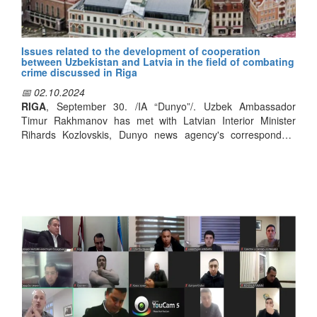
Issues related to the development of cooperation
between Uzbekistan and Latvia in the field of combating
crime discussed in Riga
📅 02.10.2024
RIGA
, September 30. /IA “Dunyo”/. Uzbek Ambassador
Timur Rakhmanov has met with Latvian Interior Minister
Rihards Kozlovskis, Dunyo news agency's correspondent
reported.
At the meeting, the sides discussed issues of developing
cooperation between Uzbekistan and Latvia in combating
various crimes.
The Latvian side was provided with information about the
reforms carried out in Uzbekistan in the field of policing, as
well as the attention paid to compatriots abroad.
The Latvian minister expressed interest in expanding
cooperation between the two countries' Interior Ministries in