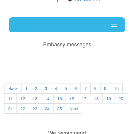
Uz
En
Toggle
navigati
Embassy messages
Back
1
2
3
4
5
6
7
8
9
10
11
12
13
14
15
16
17
18
19
20
21
22
23
24
25
Next
We recommend