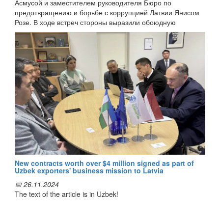
Асмусой и заместителем руководителя Бюро по
корреспондент ИА «Дунё».
предотвращению и борьбе с коррупцией Латвии Янисом
Розе. В ходе встреч стороны выразили обоюдную
заинтересованность в продолжении эффективного
сотрудничества и расширении масштабов реализуемых
совместных проектов.
В частности, на встрече с директором “Transparency
International Latvia” обсуждались вопросы разработки
эффективных стратегий противодействия коррупции,
улучшения позиций Узбекистана в Индексе восприятия
коррупции, обеспечения открытости и прозрачности
государственных органов в этой сфере, а также
повышения потенциала институтов гражданского
общества.
На встрече с заместителем руководителя Бюро по
предотвращению и борьбе с коррупцией Латвии
New contracts worth over $4 million signed as part of
состоялся обмен опытом по вопросам
Uzbek exporters' business mission to Latvia
антикоррупционной экспертизы нормативно-правовых
📅 26.11.2024
актов и их проектов, а также крупных строительных
The text of the article is in Uzbek!
проектов. Стороны также обсудили практику оценки
коррупционных рисков и мониторинга процессов
государственных закупок.