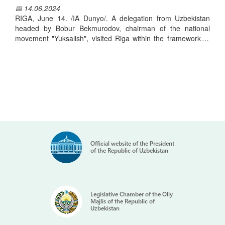
📅 14.06.2024
RIGA, June 14. /IA Dunyo/. A delegation from Uzbekistan
headed by Bobur Bekmurodov, chairman of the national
movement "Yuksalish", visited Riga within the framework of
the grant project "Planning a sustainable policy of mitigation
and adaptation to climate change in Uzbekistan", Dunyo
news agency reported.
During the visit, a number of meetings and negotiations were
held with the leaders of the Latvian Association of Local
Governments, the Ministry of Climate and Energy and
authorities of major cities.
Official website of the President
of the Republic of Uzbekistan
During them, the sides exchanged views on improving the
planning of sustainable climate change mitigation and
Legislative Chamber of the Oliy
adaptation policies, capacity building of decision makers,
Majlis of the Republic of
local public authorities, representatives of civil society
Uzbekistan
institutions, integrated climate change management and