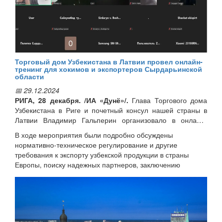
such areas as expertise, youth crime prevention, combating
IT and economic crimes.
An agreement was reached between the Embassy and the
Latvian Ministry of Internal Affairs to facilitate the exchange of
information on criminal cases of our country's citizens who
have violated Latvian laws.
Торговый дом Узбекистана в Латвии провел онлайн-
тренинг для хокимов и экспортеров Сырдарьинской
области
📅 29.12.2024
РИГА, 28 декабря. /ИА «Дунё»/.
Глава Торгового дома
Узбекистана в Риге и почетный консул нашей страны в
Латвии Владимир Гальперин организовало в онлайн-
формате «круглый стол» и семинар-тренинг на тему
В ходе мероприятия были подробно обсуждены
«Экспорт в Европу» для хокимов районов и экспортеров
нормативно-техническое регулирование и другие
Сырдарьинской области, передаёт корреспондент ИА
требования к экспорту узбекской продукции в страны
«Дунё».
Европы, поиску надежных партнеров, заключению
контрактов, использованию возможностей торговых домов
Узбекистана.
Кроме того, эксперт предоставил подробную