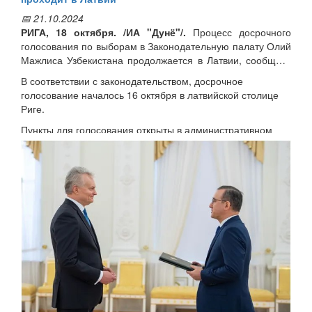
📅 21.10.2024
РИГА, 18 октября. /ИА "Дунё"/.
Процесс досрочного
голосования по выборам в Законодательную палату Олий
Мажлиса Узбекистана продолжается в Латвии, сообщает
корреспондент
В соответствии с законодательством, досрочное
голосование началось 16 октября в латвийской столице
Риге.
Пункты для голосования открыты в административном
здании Латвийского государственного университета,
Рижского университета транспорта, Рижской высшей
школы управления и информатизации, в которых учатся
узбекские студенты, а также крупнейшей в странах Балтии
логистической компании «Kreiss», где осуществляют
трудовую деятельность узбекистанцы.
Голосующие выражают удовлетворение и
признательность за созданные для них возможности
принять участие в выборах, имеющих важное значение
для дальнейшего развития нашей страны.
Досрочное голосование также планируется провести в
Литве и Финляндии.