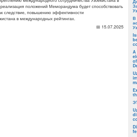
реплению международного сотрудничества Узбекистана в
Д
З
о реализация положений Меморандума будет способствовать
У
как следствие, повышению эффективности
В
кистана в международных рейтингах.
а
📅 15.07.2025
У
I
be
c
A
el
of
D
Uz
i
m
Ex
t
Э
U
di
c
Di
fe