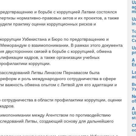
Uz
ag
m
предотвращению и борьбе с коррупцией Латвии состоялся
ертизы нормативно-правовых актов и их проектов, а также
U
in
удили практику оценки коррупционных рисков и
Т
о
ю коррупции Узбекистана и Бюро по предотвращению и
С
и Меморандум о взаимопонимании. В рамках этого документа
U
ия двусторонних связей в борьбе с коррупцией, обмена
pr
ификации кадров, а также организации учебных
A 
профилактики коррупции.
E
La
 расследований Литвы Линасом Пернавасом была
a
 реформ и роль международного сотрудничества в сфере
В
ли важность обмена опытом с Литвой для его адаптации и
У
Ne
 сотрудничества в области профилактики коррупции, оценки
of
кадров.
A
U
аимопонимании между Агентством по противодействию
s
сследований Литвы, создающий основу для дальнейшего
С
с