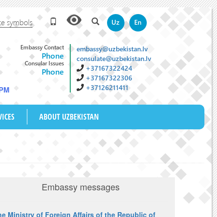
te symbols
Uz
En
Embassy Contact
embassy@uzbekistan.lv
Phone
consulate@uzbekistan.lv
Consular Issues
+37167322424
Phone
+37167322306
+37126211411
 PM
VICES
ABOUT UZBEKISTAN
Embassy messages
e Ministry of Foreign Affairs of the Republic of