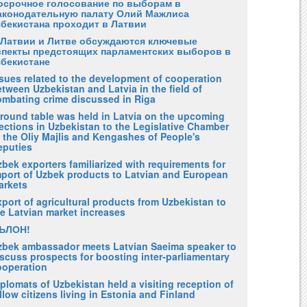
осрочное голосование по выборам в
аконодательную палату Олий Мажлиса
збекистана проходит в Латвии
 Латвии и Литве обсуждаются ключевые
спекты предстоящих парламентских выборов в
збекистане
ssues related to the development of cooperation
tween Uzbekistan and Latvia in the field of
ombating crime discussed in Riga
 round table was held in Latvia on the upcoming
ections in Uzbekistan to the Legislative Chamber
 the Oliy Majlis and Kengashes of People's
eputies
bek exporters familiarized with requirements for
mport of Uzbek products to Latvian and European
arkets
port of agricultural products from Uzbekistan to
he Latvian market increases
ЪЛОН!
zbek ambassador meets Latvian Saeima speaker to
scuss prospects for boosting inter-parliamentary
ooperation
plomats of Uzbekistan held a visiting reception of
llow citizens living in Estonia and Finland