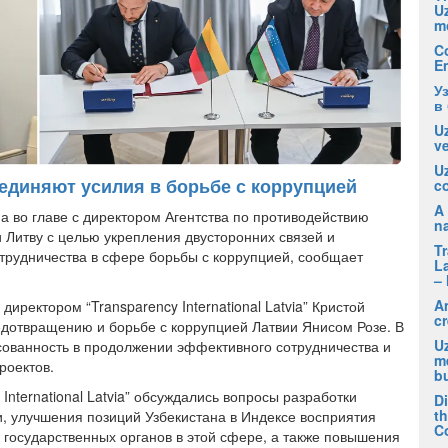
U
m
C
E
У
в
Uz
ve
U
единяют усилия в борьбе с коррупцией
co
A 
а во главе с директором Агентства по противодействию
na
Литву с целью укрепления двусторонних связей и
T
трудничества в сфере борьбы с коррупцией, сообщает
La
– 
A
директором “Transparency International Latvia” Кристой
cr
дотвращению и борьбе с коррупцией Латвии Янисом Розе. В
Uz
сованность в продолжении эффективного сотрудничества и
m
роектов.
b
 International Latvia” обсуждались вопросы разработки
D
t
, улучшения позиций Узбекистана в Индексе восприятия
C
 государственных органов в этой сфере, а также повышения