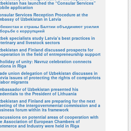
zbekistan has launched the “Consular Services”
obile application
onsular Services Reception Procedure at the
mbassy of Uzbekistan in Latvia
збекистан и страны Балтии объединяют усилия
 борьбе с коррупцией
bek specialists study Latvia’s best practices in
terinary and livestock sectors
zbekistan and Finland discussed prospects for
operation in the field of entrepreneurship support
holiday of unity: Navruz celebration connects
tions in Riga
rade union delegation of Uzbekistan discusses in
tvia issues of protecting the rights of compatriots
labor migrants
mbassador of Uzbekistan presented his
edentials to the President of Lithuania
bekistan and Finland are preparing for the next
eeting of the intergovernmental commission and a
usiness forum within its framework
iscussions on potential areas of cooperation with
he Association of European Chambers of
ommerce and Industry were held in Riga