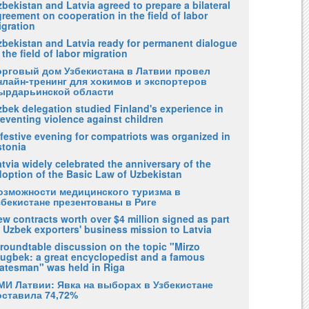
bekistan and Latvia agreed to prepare a bilateral
reement on cooperation in the field of labor
igration
zbekistan and Latvia ready for permanent dialogue
 the field of labor migration
орговый дом Узбекистана в Латвии провел
нлайн-тренинг для хокимов и экспортеров
ырдарьинской области
zbek delegation studied Finland's experience in
eventing violence against children
festive evening for compatriots was organized in
stonia
tvia widely celebrated the anniversary of the
doption of the Basic Law of Uzbekistan
озможности медицинского туризма в
збекистане презентованы в Риге
w contracts worth over $4 million signed as part
 Uzbek exporters' business mission to Latvia
 roundtable discussion on the topic "Mirzo
lugbek: a great encyclopedist and a famous
tatesman" was held in Riga
МИ Латвии: Явка на выборах в Узбекистане
оставила 74,72%